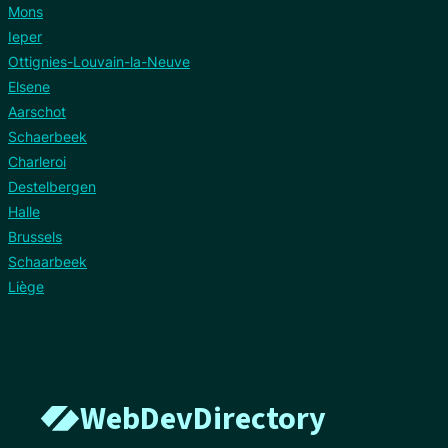
Mons
Ieper
Ottignies-Louvain-la-Neuve
Elsene
Aarschot
Schaerbeek
Charleroi
Destelbergen
Halle
Brussels
Schaarbeek
Liège
WebDevDirectory