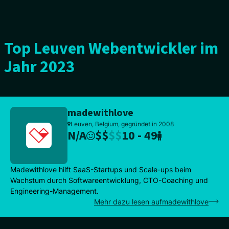
Top Leuven Webentwickler im
Jahr 2023
madewithlove
Leuven, Belgium, gegründet in 2008
N/A
$
$
$
$
10 - 49
Madewithlove hilft SaaS-Startups und Scale-ups beim
Wachstum durch Softwareentwicklung, CTO-Coaching und
Engineering-Management.
Mehr dazu lesen aufmadewithlove