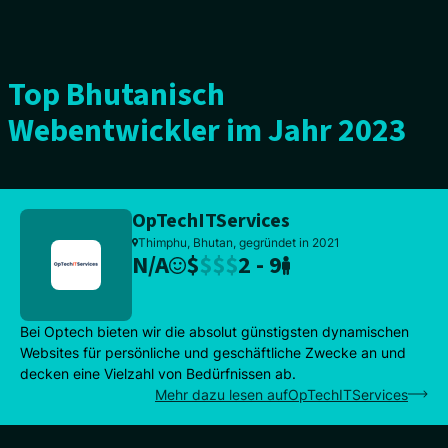
Top Bhutanisch
Webentwickler im Jahr 2023
OpTechITServices
Thimphu, Bhutan, gegründet in 2021
N/A
$
$
$
$
2 - 9
Bei Optech bieten wir die absolut günstigsten dynamischen
Websites für persönliche und geschäftliche Zwecke an und
decken eine Vielzahl von Bedürfnissen ab.
Mehr dazu lesen aufOpTechITServices