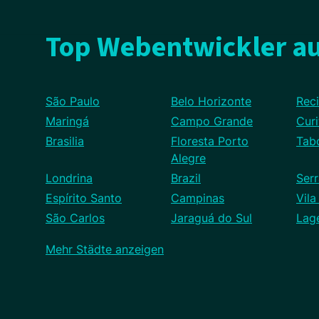
Top Webentwickler au
São Paulo
Belo Horizonte
Reci
Maringá
Campo Grande
Curi
Brasilia
Floresta Porto
Tab
Alegre
Londrina
Brazil
Ser
Espírito Santo
Campinas
Vila
São Carlos
Jaraguá do Sul
Lag
Mehr Städte anzeigen