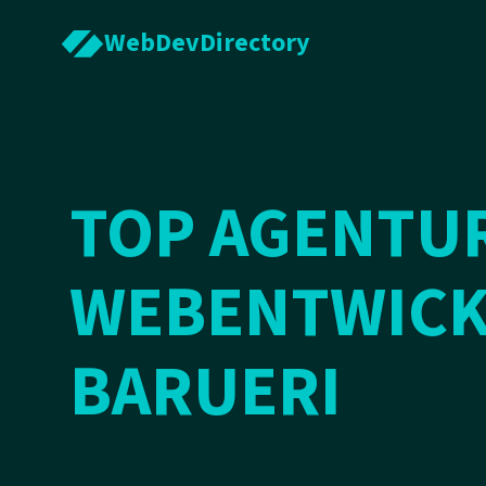
WebDevDirectory
TOP AGENTU
WEBENTWICK
BARUERI