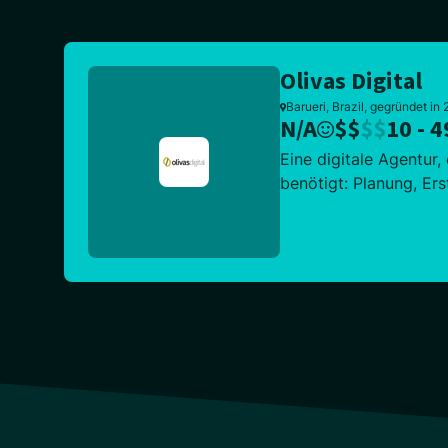
Olivas Digital
Barueri, Brazil, gegründet in
N/A
$
$
$
$
10 - 4
Eine digitale Agentur,
benötigt: Planung, Ers