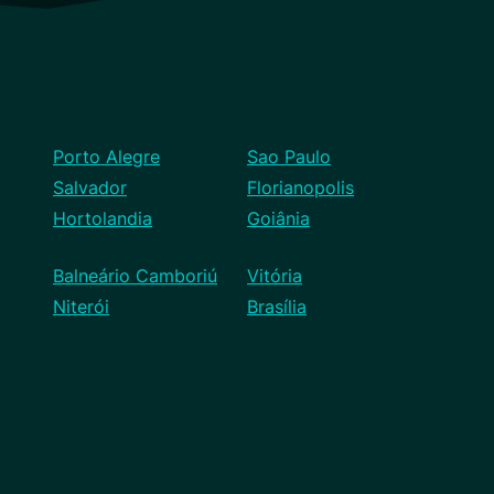
Porto Alegre
Sao Paulo
Salvador
Florianopolis
Hortolandia
Goiânia
Balneário Camboriú
Vitória
Niterói
Brasília