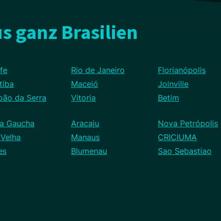
s ganz Brasilien
fe
Rio de Janeiro
Florianópolis
tiba
Maceió
Joinville
oão da Serra
Vitoria
Betim
ra Gaucha
Aracaju
Nova Petrópolis
 Velha
Manaus
CRICIUMA
es
Blumenau
Sao Sebastiao