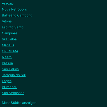
Aracaju
Nova Petrópolis
Balneário Camboriú
Vitória
Espírito Santo
Campinas
Vila Velha
Manaus
CRICIUMA
Niterói
Brasília
São Carlos
Jaraguá do Sul
Lages
Blumenau
Sao Sebastiao
Mehr Städte anzeigen