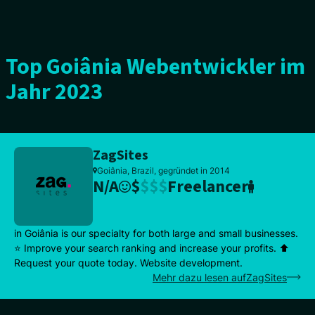
Top Goiânia Webentwickler im
Jahr 2023
ZagSites
Goiânia, Brazil, gegründet in 2014
N/A
$
$
$
$
Freelancer
in Goiânia is our specialty for both large and small businesses.
⭐ Improve your search ranking and increase your profits. ⬆️
Request your quote today. Website development.
Mehr dazu lesen aufZagSites