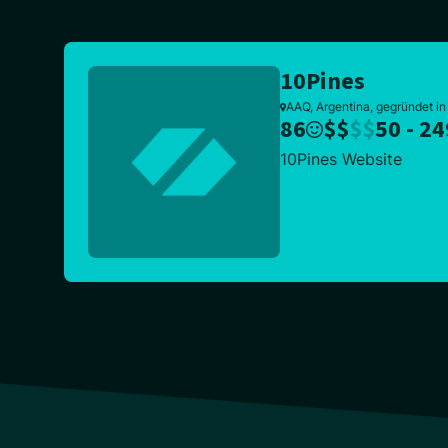
10Pines
AAQ, Argentina, gegründet i
86
$
$
$
$
50 - 24
10Pines Website