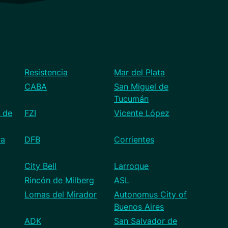
Resistencia
Mar del Plata
CABA
San Miguel de
Tucumán
 de
FZI
Vicente López
ra
DFB
Corrientes
City Bell
Larroque
Rincón de Milberg
ASL
Lomas del Mirador
Autonomus City of
Buenos Aires
ADK
San Salvador de