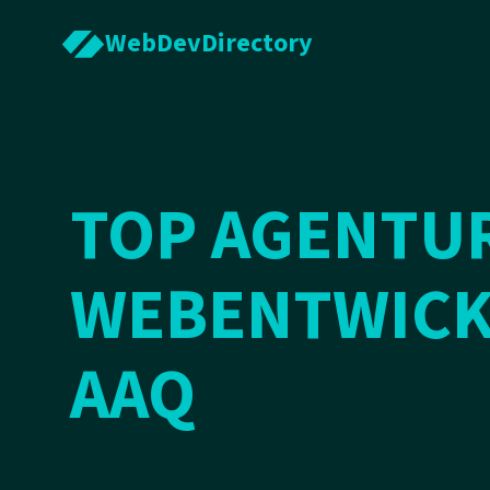
WebDevDirectory
TOP AGENTU
WEBENTWICK
AAQ