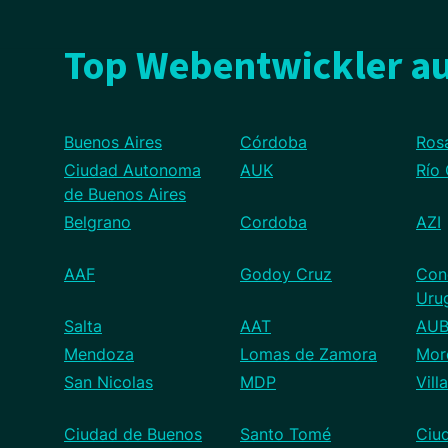
Top Webentwickler au
Buenos Aires
Córdoba
Ros
Ciudad Autonoma
AUK
Río
de Buenos Aires
Belgrano
Cordoba
AZI
AAF
Godoy Cruz
Con
Uru
Salta
AAT
AU
Mendoza
Lomas de Zamora
Mor
San Nicolas
MDP
Vill
Ciudad de Buenos
Santo Tomé
Ciu