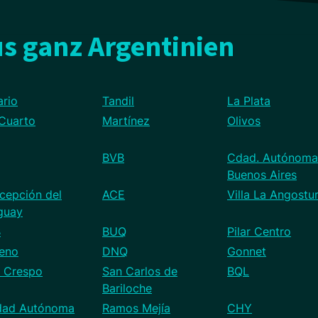
s ganz Argentinien
ario
Tandil
La Plata
 Cuarto
Martínez
Olivos
BVB
Cdad. Autónoma
Buenos Aires
cepción del
ACE
Villa La Angostu
guay
B
BUQ
Pilar Centro
eno
DNQ
Gonnet
a Crespo
San Carlos de
BQL
Bariloche
dad Autónoma
Ramos Mejía
CHY