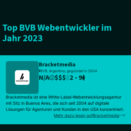
Top BVB Webentwickler im
Jahr 2023
Bracketmedia
BVB, Argentina, gegründet in 2004
N/A
$
$
$
$
2 - 9
Bracketmedia ist eine White-Label-Webentwicklungsagentur
mit Sitz in Buenos Aires, die sich seit 2004 auf digitale
Lösungen für Agenturen und Kunden in den USA konzentriert.
Mehr dazu lesen aufBracketmedia