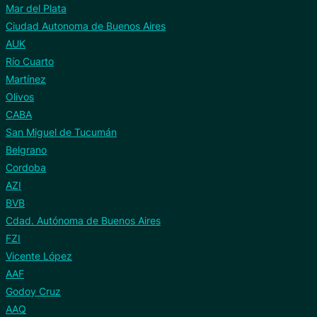
Mar del Plata
Ciudad Autonoma de Buenos Aires
AUK
Río Cuarto
Martínez
Olivos
CABA
San Miguel de Tucumán
Belgrano
Cordoba
AZI
BVB
Cdad. Autónoma de Buenos Aires
FZI
Vicente López
AAF
Godoy Cruz
AAQ