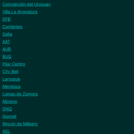
Concepción del Uruguay
Villa La Angostura
DFB
Corrientes
Salta
AAT
AUB
BUQ
Pilar Centro
City Bell
Larroque
Mendoza
Lomas de Zamora
Moreno
DNQ
Gonnet
Rincón de Milberg
ASL