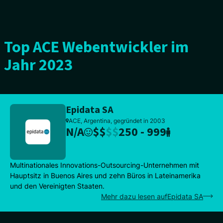
Top ACE Webentwickler im
Jahr 2023
Epidata SA
ACE, Argentina, gegründet in 2003
N/A
$
$
$
$
250 - 999
Multinationales Innovations-Outsourcing-Unternehmen mit
Hauptsitz in Buenos Aires und zehn Büros in Lateinamerika
und den Vereinigten Staaten.
Mehr dazu lesen aufEpidata SA