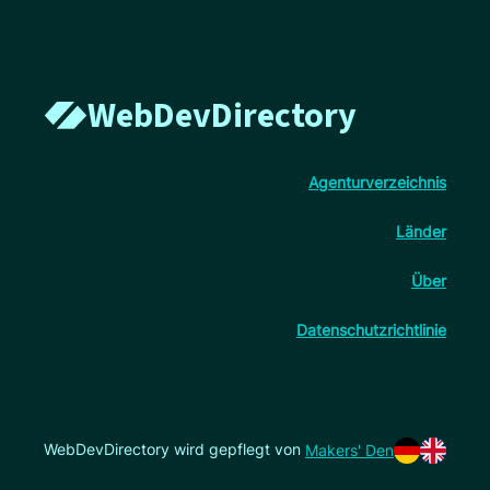
WebDevDirectory
Agenturverzeichnis
Länder
Über
Datenschutzrichtlinie
WebDevDirectory wird gepflegt von
Makers' Den
Sprache au
Sprache 