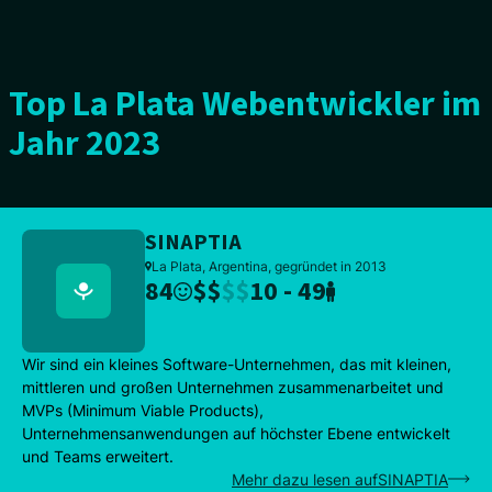
Top La Plata Webentwickler im
Jahr 2023
SINAPTIA
La Plata, Argentina, gegründet in 2013
84
$
$
$
$
10 - 49
Wir sind ein kleines Software-Unternehmen, das mit kleinen,
mittleren und großen Unternehmen zusammenarbeitet und
MVPs (Minimum Viable Products),
Unternehmensanwendungen auf höchster Ebene entwickelt
und Teams erweitert.
Mehr dazu lesen aufSINAPTIA