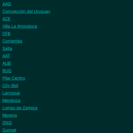
AAQ
Concepción del Uruguay
ACE
Villa La Angostura
DFB
Corrientes
Salta
AAT
AUB
BUQ
Pilar Centro
City Bell
Larroque
Mendoza
Lomas de Zamora
Moreno
DNQ
Gonnet