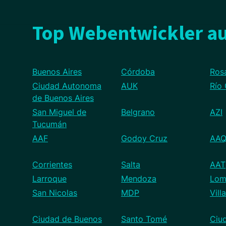
Top Webentwickler au
Buenos Aires
Córdoba
Ros
Ciudad Autonoma
AUK
Río
de Buenos Aires
San Miguel de
Belgrano
AZI
Tucumán
AAF
Godoy Cruz
AA
Corrientes
Salta
AAT
Larroque
Mendoza
Lom
San Nicolas
MDP
Vill
Ciudad de Buenos
Santo Tomé
Ciu