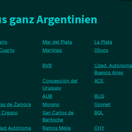
s ganz Argentinien
ario
Mar del Plata
La Plata
 Cuarto
Martínez
Olivos
BVB
Cdad. Autónoma
Buenos Aires
Q
Concepción del
ACE
Uruguay
AUB
BUQ
as de Zamora
Moreno
Gonnet
a Crespo
San Carlos de
BQL
Bariloche
dad Autónoma
Ramos Mejía
CHY