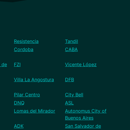
Resistencia
Tandil
Cordoba
CABA
 de
FZI
Vicente López
Villa La Angostura
DFB
Pilar Centro
City Bell
DNQ
ASL
Lomas del Mirador
Autonomus City of
Buenos Aires
ADK
San Salvador de