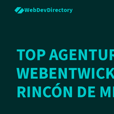
WebDevDirectory
TOP AGENTU
WEBENTWICK
RINCÓN DE M