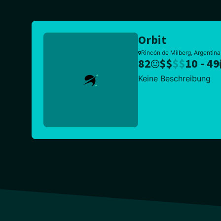
Orbit
Rincón de Milberg, Argentina
82
$
$
$
$
10 - 49
Keine Beschreibung