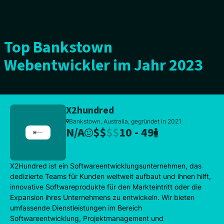
Top Bankstown
Webentwickler im Jahr 2023
X2hundred
Bankstown, Australia, gegründet in 2021
N/A
$
$
$
$
10 - 49
X2Hundred ist ein Softwareentwicklungsunternehmen, das
dedizierte Teams für Kunden weltweit aufbaut und ihnen hilft,
innovative Softwareprodukte für den Markteintritt oder die
Expansion ihres Unternehmens zu entwickeln. Wir bieten
umfassende Dienstleistungen im Bereich
Softwareentwicklung, Projektmanagement und