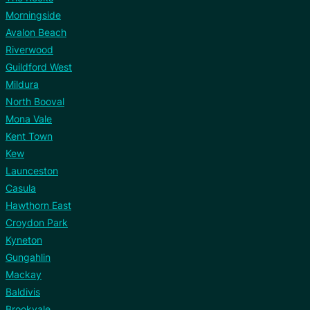
Morningside
Avalon Beach
Riverwood
Guildford West
Mildura
North Booval
Mona Vale
Kent Town
Kew
Launceston
Casula
Hawthorn East
Croydon Park
Kyneton
Gungahlin
Mackay
Baldivis
Brookvale