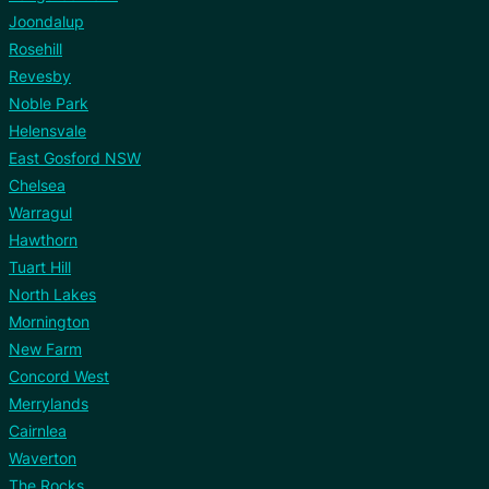
Joondalup
Rosehill
Revesby
Noble Park
Helensvale
East Gosford NSW
Chelsea
Warragul
Hawthorn
Tuart Hill
North Lakes
Mornington
New Farm
Concord West
Merrylands
Cairnlea
Waverton
The Rocks