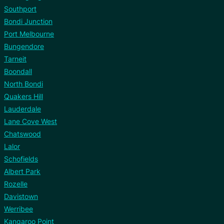
Southport
Bondi Junction
Port Melbourne
Bungendore
Tarneit
Boondall
North Bondi
Quakers Hill
Lauderdale
Lane Cove West
Chatswood
Lalor
Schofields
Albert Park
Rozelle
Davistown
Werribee
Kangaroo Point