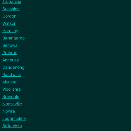
Truganina
Sunshine
Gordon
Watson
Hornsby
Barangaroo
Benowa
Prahran
Annerley
Dandenong
Randwick
Munster
Woollahra
Brendale
Noosaville
Nowra
Loganholme
Bella Vista