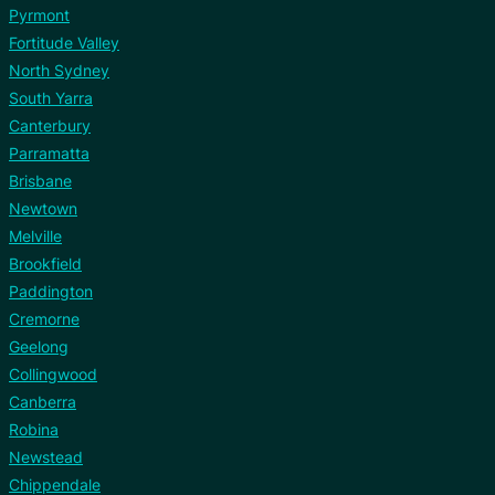
Pyrmont
Fortitude Valley
North Sydney
South Yarra
Canterbury
Parramatta
Brisbane
Newtown
Melville
Brookfield
Paddington
Cremorne
Geelong
Collingwood
Canberra
Robina
Newstead
Chippendale