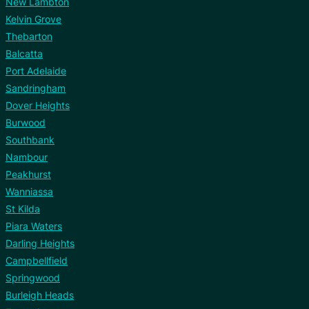
New Lambton
Kelvin Grove
Thebarton
Balcatta
Port Adelaide
Sandringham
Dover Heights
Burwood
Southbank
Nambour
Peakhurst
Wanniassa
St Kilda
Piara Waters
Darling Heights
Campbellfield
Springwood
Burleigh Heads