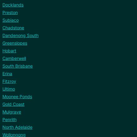
Docklands
Preston
Subiaco
Chadstone
Dandenong South
Greenslopes
Hobart
Camberwell
South Brisbane
Erina
Fitzroy
Ultimo
Moonee Ponds
Gold Coast
Mulgrave
Penrith
North Adelaide
Wollongong