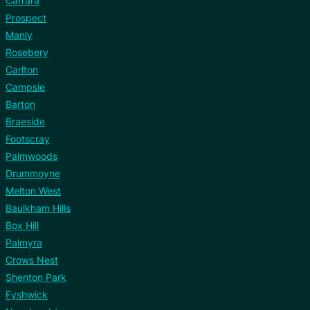
Carrara
Prospect
Manly
Rosebery
Carlton
Campsie
Barton
Braeside
Footscray
Palmwoods
Drummoyne
Melton West
Baulkham Hills
Box Hill
Palmyra
Crows Nest
Shenton Park
Fyshwick