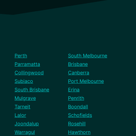
Perth
South Melbourne
Parramatta
Brisbane
Collingwood
Canberra
Subiaco
Port Melbourne
South Brisbane
Erina
Mulgrave
Penrith
Tarneit
Boondall
Lalor
Schofields
Joondalup
Rosehill
Warragul
Hawthorn