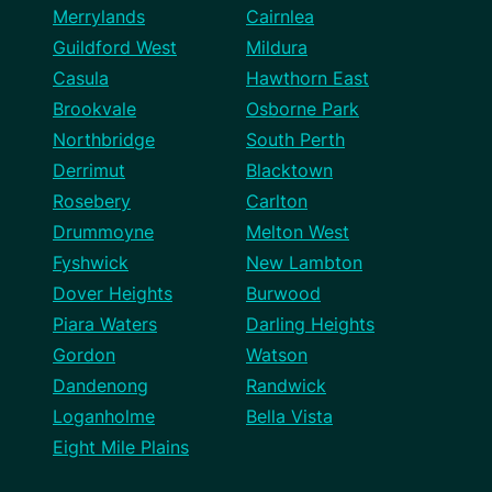
Merrylands
Cairnlea
Guildford West
Mildura
Casula
Hawthorn East
Brookvale
Osborne Park
Northbridge
South Perth
Derrimut
Blacktown
Rosebery
Carlton
Drummoyne
Melton West
Fyshwick
New Lambton
Dover Heights
Burwood
Piara Waters
Darling Heights
Gordon
Watson
Dandenong
Randwick
Loganholme
Bella Vista
Eight Mile Plains