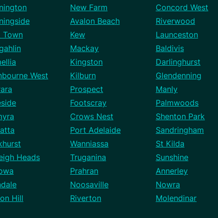
nington
New Farm
Concord West
ningside
Avalon Beach
Riverwood
t Town
Kew
Launceston
gahlin
Mackay
Baldivis
ellia
Kingston
Darlinghurst
nbourne West
Kilburn
Glendenning
rara
Prospect
Manly
eside
Footscray
Palmwoods
myra
Crows Nest
Shenton Park
atta
Port Adelaide
Sandringham
khurst
Wanniassa
St Kilda
leigh Heads
Truganina
Sunshine
owa
Prahran
Annerley
ndale
Noosaville
Nowra
ton Hill
Riverton
Molendinar