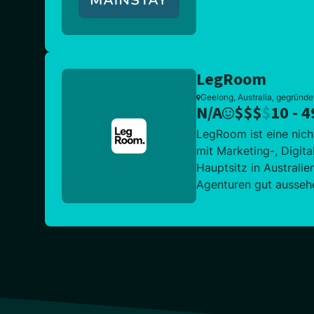
LegRoom
Geelong, Australia, gegründe
N/A
$
$
$
$
10 - 4
LegRoom ist eine nicht
mit Marketing-, Digit
Hauptsitz in Australie
Agenturen gut aussehe