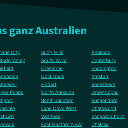
s ganz Australien
bane City
Surry Hills
Adelaide
itude Valley
South Yarra
Canterbury
kfield
Cremorne
Paddington
ppendale
Docklands
Preston
berwell
Hobart
Bankstown
nee Ponds
North Adelaide
Greenslopes
thport
Bondi Junction
Bungendore
derdale
Lane Cove West
Chatswood
istown
Werribee
Kangaroo Point
ensvale
East Gosford NSW
Chelsea