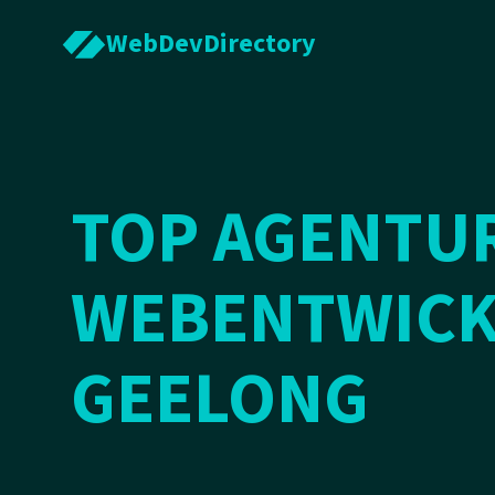
WebDevDirectory
TOP AGENTU
WEBENTWICK
GEELONG