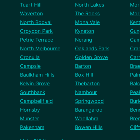
Tuart Hill
North Lakes
Mor
Waverton
The Rocks
Mor
North Booval
Mona Vale
Ken
Croydon Park
Kyneton
Gun
Petrie Terrace
Nerang
Cam
North Melbourne
Oaklands Park
Cra
Cronulla
Golden Grove
Car
Campsie
Barton
Bra
Baulkham Hills
Box Hill
Pal
Kelvin Grove
Thebarton
Balc
Southbank
Nambour
Pea
Campbellfield
Springwood
Bur
Hornsby
Barangaroo
Ben
Munster
Woollahra
Bre
Pakenham
Bowen Hills
Clif