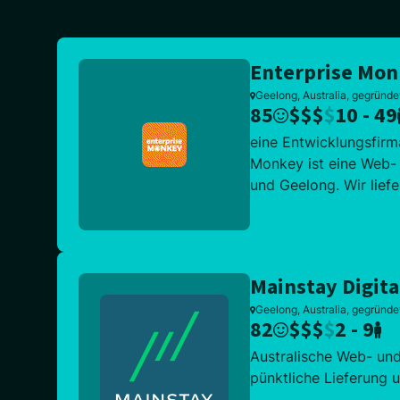
Enterprise Mo
Geelong, Australia, gegründe
85
$
$
$
$
10 - 49
eine Entwicklungsfirm
Monkey ist eine Web-
und Geelong. Wir liefe
Mainstay Digita
Geelong, Australia, gegründe
82
$
$
$
$
2 - 9
Australische Web- un
pünktliche Lieferung 