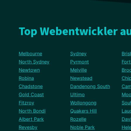
Top Webentwickler au
Melbourne
Sydney
Bris
North Sydney
Pyrmont
Fort
Newtown
Melville
Broo
Robina
Newstead
Chi
Chadstone
Dandenong South
Cam
Gold Coast
Ultimo
Moo
Fitzroy
Wollongong
Sou
North Bondi
Quakers Hill
Lau
Albert Park
Rozelle
Dav
Revesby
Noble Park
Hel