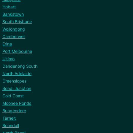
Hobart
Bankstown
South Brisbane
Wollongong
Camberwell
Erina
Port Melbourne
Ultimo
Dandenong South
North Adelaide
Greenslopes
Bondi Junction
Gold Coast
Moonee Ponds
Bungendore
Tarneit
Boondall
North Bondi