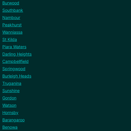
Burwood
Southbank
Nambour
Peakhurst
Wanniassa
St Kilda
Piara Waters
Darling Heights
Campbellfield
Springwood
Burleigh Heads
Truganina
Sunshine
Gordon
Watson
Hornsby
Barangaroo
Benowa