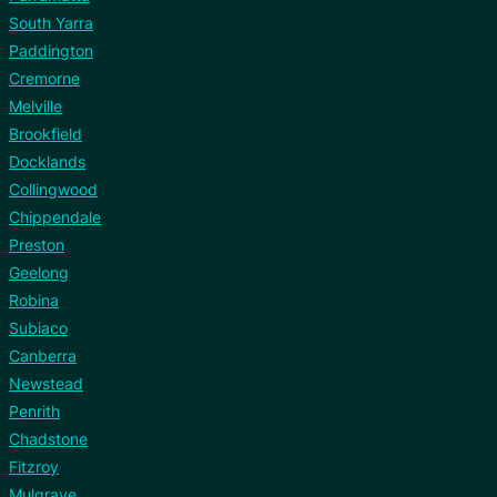
South Yarra
Paddington
Cremorne
Melville
Brookfield
Docklands
Collingwood
Chippendale
Preston
Geelong
Robina
Subiaco
Canberra
Newstead
Penrith
Chadstone
Fitzroy
Mulgrave