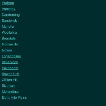
Prahran
Annerley
Dandenong
Randwick
Munster
Woollahra
Brendale
Noosaville
Nowra
Loganholme
Bella Vista
Pakenham
Bowen Hills
Clifton Hill
Riverton
Molendinar
Eight Mile Plains