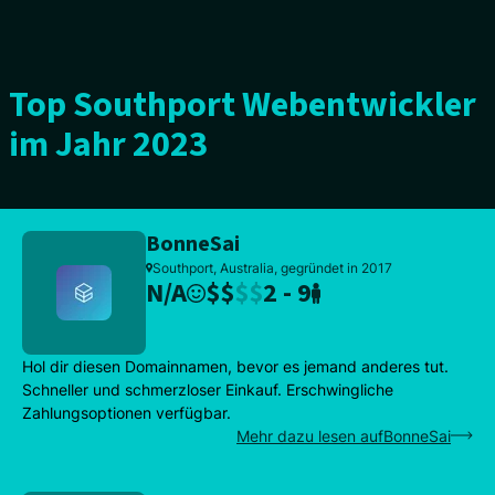
Top Southport Webentwickler
im Jahr 2023
BonneSai
Southport, Australia, gegründet in 2017
N/A
$
$
$
$
2 - 9
Hol dir diesen Domainnamen, bevor es jemand anderes tut.
Schneller und schmerzloser Einkauf. Erschwingliche
Zahlungsoptionen verfügbar.
Mehr dazu lesen aufBonneSai