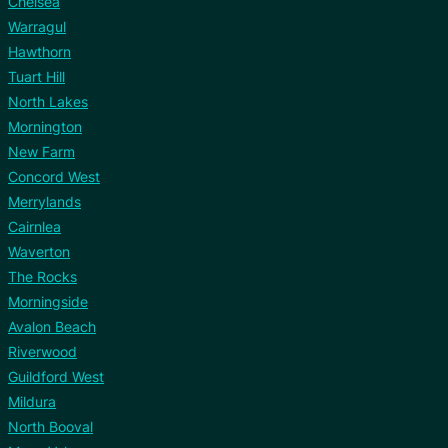
Chelsea
Warragul
Hawthorn
Tuart Hill
North Lakes
Mornington
New Farm
Concord West
Merrylands
Cairnlea
Waverton
The Rocks
Morningside
Avalon Beach
Riverwood
Guildford West
Mildura
North Booval