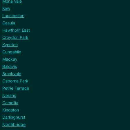
Mona Vale
Kew
Launceston
Casula
Hawthorn East
Croydon Park
Kyneton
Gungahlin
Mackay
Baldivis
Brookvale
Osborne Park
Petrie Terrace
Nerang
Camellia
Kingston
Darlinghurst
Northbridge