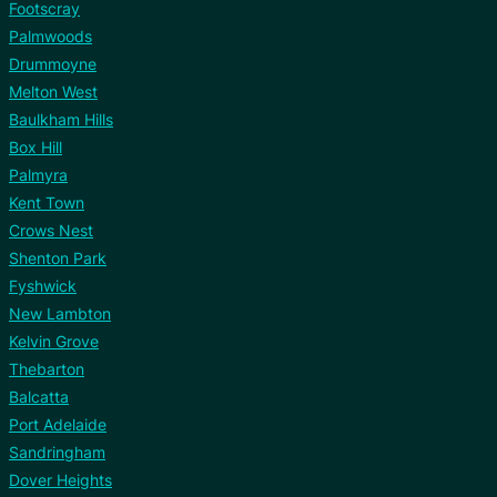
Footscray
Palmwoods
Drummoyne
Melton West
Baulkham Hills
Box Hill
Palmyra
Kent Town
Crows Nest
Shenton Park
Fyshwick
New Lambton
Kelvin Grove
Thebarton
Balcatta
Port Adelaide
Sandringham
Dover Heights