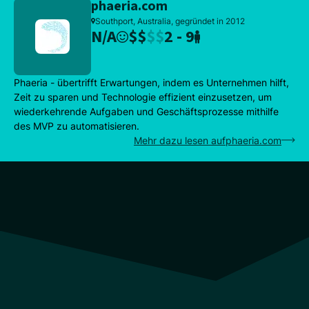
phaeria.com
Southport, Australia, gegründet in 2012
N/A
$
$
$
$
2 - 9
Phaeria - übertrifft Erwartungen, indem es Unternehmen hilft,
Zeit zu sparen und Technologie effizient einzusetzen, um
wiederkehrende Aufgaben und Geschäftsprozesse mithilfe
des MVP zu automatisieren.
Mehr dazu lesen aufphaeria.com