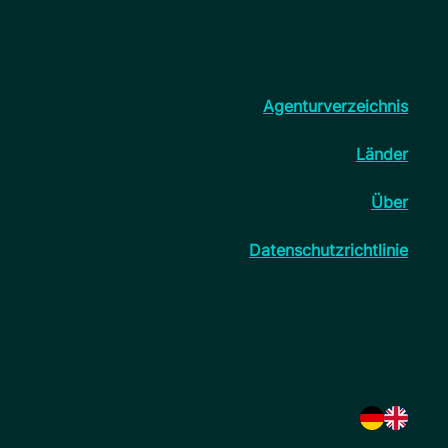
Agenturverzeichnis
Länder
Über
Datenschutzrichtlinie
Sprache au
Sprache 