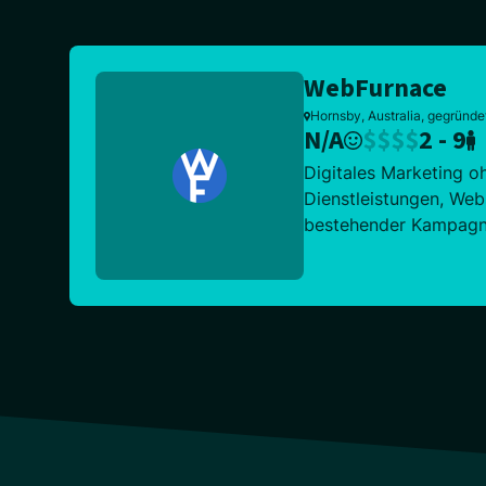
WebFurnace
Hornsby, Australia, gegründe
N/A
$
$
$
$
2 - 9
Digitales Marketing o
Dienstleistungen, Web
bestehender Kampagne