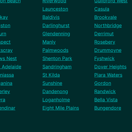
lon Beach
Riverwood
Guildford West
Launceston
Casula
kay
Baldivis
Brookvale
gston
Darlinghurst
Northbridge
urn
Glendenning
Derrimut
spect
Manly
Rosebery
tscray
Palmwoods
Drummoyne
ws Nest
Shenton Park
Fyshwick
 Adelaide
Sandringham
Dover Heights
niassa
St Kilda
Piara Waters
ganina
Sunshine
Gordon
erley
Dandenong
Randwick
ra
Loganholme
Bella Vista
endinar
Eight Mile Plains
Bungendore