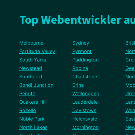
Top Webentwickler au
Melbourne
Sydney
Bris
Fortitude Valley
Pyrmont
Nor
South Yarra
Paddington
Cre
Newstead
Robina
Gee
Southport
Chadstone
Nor
Bondi Junction
Erina
Moo
Penrith
Wollongong
Gre
Quakers Hill
Lauderdale
Lan
Rozelle
Davistown
Wer
Noble Park
Helensvale
Eas
North Lakes
Mornington
New