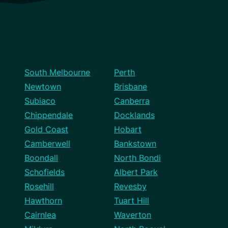
South Melbourne
Perth
Newtown
Brisbane
Subiaco
Canberra
Chippendale
Docklands
Gold Coast
Hobart
Camberwell
Bankstown
Boondall
North Bondi
Schofields
Albert Park
Rosehill
Revesby
Hawthorn
Tuart Hill
Cairnlea
Waverton