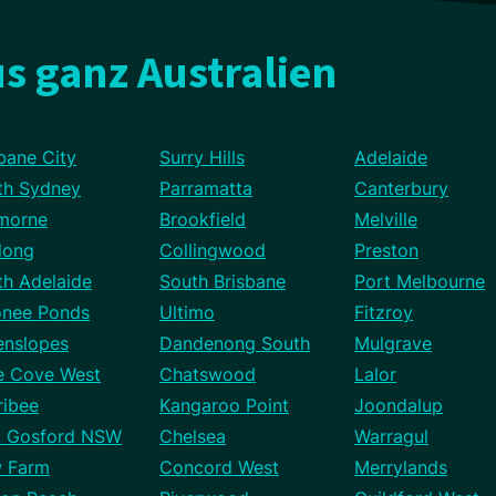
s ganz Australien
bane City
Surry Hills
Adelaide
th Sydney
Parramatta
Canterbury
morne
Brookfield
Melville
long
Collingwood
Preston
th Adelaide
South Brisbane
Port Melbourne
nee Ponds
Ultimo
Fitzroy
enslopes
Dandenong South
Mulgrave
e Cove West
Chatswood
Lalor
ribee
Kangaroo Point
Joondalup
t Gosford NSW
Chelsea
Warragul
 Farm
Concord West
Merrylands