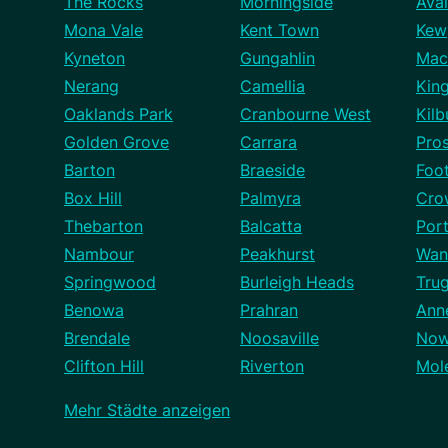
The Rocks
Morningside
Ava
Mona Vale
Kent Town
Kew
Kyneton
Gungahlin
Mac
Nerang
Camellia
Kin
Oaklands Park
Cranbourne West
Kilb
Golden Grove
Carrara
Pro
Barton
Braeside
Foo
Box Hill
Palmyra
Cro
Thebarton
Balcatta
Port
Nambour
Peakhurst
Wan
Springwood
Burleigh Heads
Tru
Benowa
Prahran
Ann
Brendale
Noosaville
Now
Clifton Hill
Riverton
Mol
Mehr Städte anzeigen