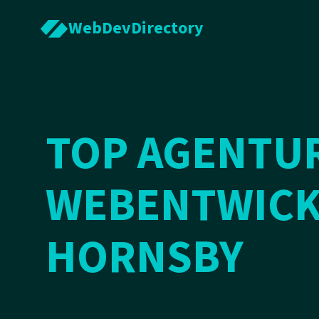
WebDevDirectory
TOP AGENTU
WEBENTWICK
HORNSBY