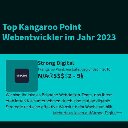
Top Kangaroo Point
Webentwickler im Jahr 2023
Strong Digital
Kangaroo Point, Australia, gegründet in 2016
N/A
$
$
$
$
2 - 9
Wir sind Ihr lokales Brisbane Webdesign-Team, das Ihrem
etablierten Kleinunternehmen durch eine mutige digitale
Strategie und eine effektive Website beim Wachstum hilft.
Mehr dazu lesen aufStrong Digital