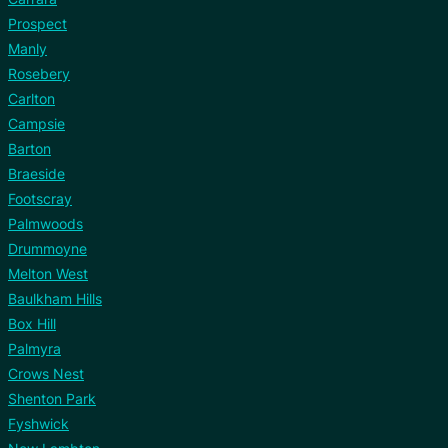
Prospect
Manly
Rosebery
Carlton
Campsie
Barton
Braeside
Footscray
Palmwoods
Drummoyne
Melton West
Baulkham Hills
Box Hill
Palmyra
Crows Nest
Shenton Park
Fyshwick