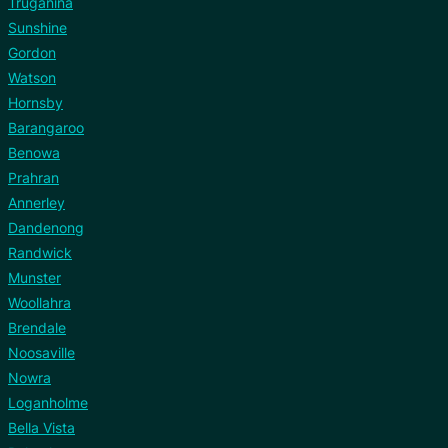
Truganina
Sunshine
Gordon
Watson
Hornsby
Barangaroo
Benowa
Prahran
Annerley
Dandenong
Randwick
Munster
Woollahra
Brendale
Noosaville
Nowra
Loganholme
Bella Vista