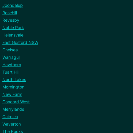
Joondalup
Rosehill
Revesby
Noble Park
Helensvale
East Gosford NSW
Chelsea
Warragul
Hawthorn
Tuart Hill
North Lakes
Mornington
New Farm
Concord West
Merrylands
Cairnlea
Waverton
The Rocks