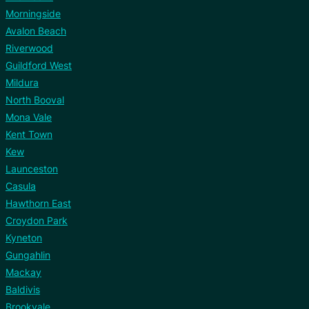
Morningside
Avalon Beach
Riverwood
Guildford West
Mildura
North Booval
Mona Vale
Kent Town
Kew
Launceston
Casula
Hawthorn East
Croydon Park
Kyneton
Gungahlin
Mackay
Baldivis
Brookvale