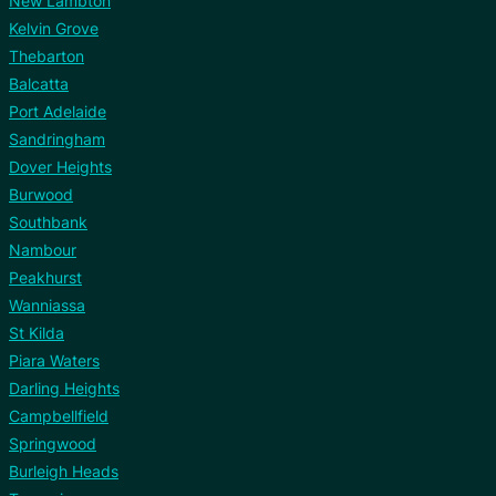
New Lambton
Kelvin Grove
Thebarton
Balcatta
Port Adelaide
Sandringham
Dover Heights
Burwood
Southbank
Nambour
Peakhurst
Wanniassa
St Kilda
Piara Waters
Darling Heights
Campbellfield
Springwood
Burleigh Heads