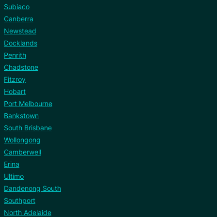
Subiaco
Canberra
Newstead
Docklands
Penrith
Chadstone
Fitzroy
Hobart
Port Melbourne
Bankstown
South Brisbane
Wollongong
Camberwell
Erina
Ultimo
Dandenong South
Southport
North Adelaide